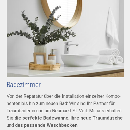
Badezimmer
Von der Re­pa­ra­tur über die In­stal­la­tion ein­zel­ner Kom­po­
nen­ten bis hin zum neuen Bad: Wir sind Ihr Part­ner für
Traum­bä­der in und um Neumarkt St. Veit. Mit uns er­hal­ten
Sie
die perfekte Badewanne
,
Ihre neue Traumdusche
und
das passende Waschbecken
.