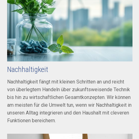
Nachhaltigkeit
Nachhaltig­keit fängt mit klei­nen Schrit­ten an und reicht
von über­leg­tem Han­deln über zu­kunfts­wei­sen­de Tech­nik
bis hin zu wirt­schaft­lichen Gesamt­kon­zepten. Wir können
am meis­ten für die Um­welt tun, wenn wir Nach­haltig­keit in
unseren All­tag inte­grieren und den Haus­halt mit cleveren
Funk­tionen berei­chern.