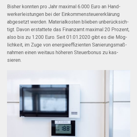
Bisher konnten pro Jahr maximal 6.000 Euro an Hand­
werker­leistungen bei der Einkommen­steuer­er­klärung
abgesetzt werden. Material­kosten blieben un­berück­sich­
tigt. Davon erstattete das Finanzamt maxi­mal 20 Prozent,
also bis zu 1.200 Euro. Seit 01.01.2020 gibt es die Mög­
lich­keit, im Zuge von energie­effi­zienten Sa­nie­rungs­maß­
nahmen einen weit­aus höheren Steuer­bonus zu kas­
sieren.